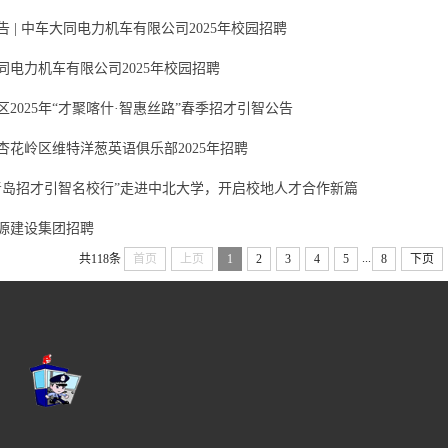
告 | 中车大同电力机车有限公司2025年校园招聘
同电力机车有限公司2025年校园招聘
区2025年“才聚喀什·智惠丝路”春季招才引智公告
杏花岭区维特洋葱英语俱乐部2025年招聘
5“青岛招才引智名校行”走进中北大学，开启校地人才合作新篇
源建设集团招聘
...
共118条
首页
上页
1
2
3
4
5
8
下页